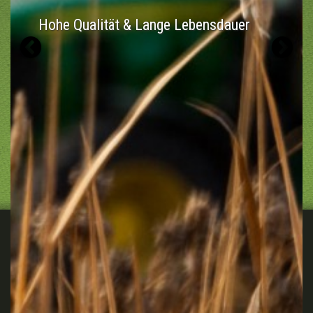
Hohe Qualität & Lange Lebensdauer
Previous
N