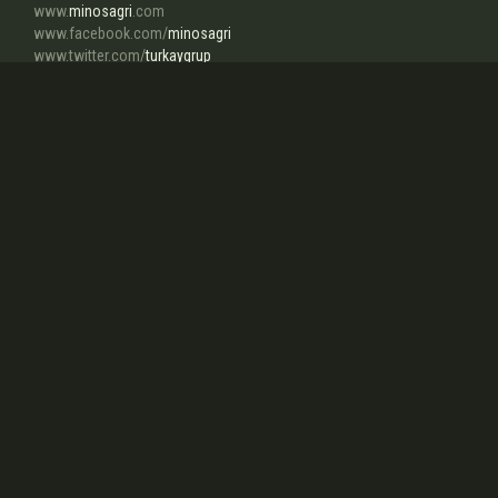
www.
minosagri
.com
www.facebook.com/
minosagri
www.twitter.com/
turkaygrup
info
@minosagri.com
Über uns
In wenigen worten...
Unsere Firma, die Aktivierung in der Mechanisierung der
Landwirtschaft Feld, das große Bedeutung für die Verbesserung der
Landwirtschaft in unserem Land hat seit 1959, produziert wie
Bodenfräse, Sämaschine, Bodenfräse für die
Reihenzwischenräume, Düngerstreumaschine mit...
weiterlesen
Unsere starken Seiten sind
Warum uns wählen...
Zollunion mit er EU und die Übernahme der technischen
Verordnungen