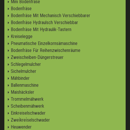
Mini Bodenfräse
Bodenfräse
Bodenfräse Mit Mechanisch Verschiebbarer
Bodenfräse Hydraulsch Verschiebbar
Bodenfräse Mit Hydraulik-Tastern
Kreiselegge
Pneumatische Einzelkornsämaschine
Bodenfräse Für Reihenzwischenräume
Zweischeiben-Düngerstreuer
Schlegelmulcher
Sichelmulcher
Mähbinder
Ballenmaschine
Maishäcksler
Trommelmähwerk
Scheibenmähwerk
Einkreiselschwader
Zwei̇krei̇selschwader
Heuwender