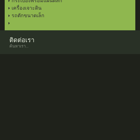
กระเบื้องพร้อมแผ่นดิสก์
เครื่องเจาะดิน
รถตักขนาดเล็ก
ติดต่อเรา
ค้นหาเรา...
www.
minosagri
.com
www.facebook.com/
minosagri
www.twitter.com/
turkaygrup
info
@minosagri.com
เกี่ยวกับเรา
คำเล็กๆน้อย...
บริษัทของเราได้ทำงานด้านเกษตรกรรมตั้งแต่ปี พ.ศ. 2502 เรา
ผลิตเครื่องโรตารี่, เครื่องหยอดเมล็ด,เครื่องโรตารี่แถว, เครื่องโรย
ปุ๋ย ,เครื่อง Mulchers, เครื่องเกี่ยวข้าว, เครื่องสับข้าวโพด,เครื่องตัด
หญ้าโรตารี่...