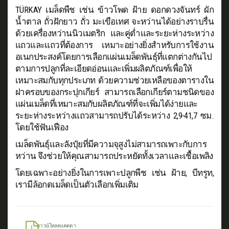
TÜRKAY เมล็ดพืช เช่น ข้าวโพด ฝ้าย ดอกดวงจันทร์ ผัก
น้ำตาล ถั่วฝักยาว ถั่ว มะเขือเทศ จะหว่านได้อย่างราบรื่น
ด้วยเครื่องหว่านนิวเมตริก และคู่ต่ำและระยะห่างระหว่าง
แถวและแถวที่ต้องการ เหมาะอย่างยิ่งสำหรับการใช้งาน
อเนกประสงค์โดยการเลือกแผ่นเมล็ดพันธุ์ที่แตกต่างกันไป
ตามการปลูกที่ละเอียดอ่อนและเพิ่มผลิตภัณฑ์เพื่อให้
เหมาะสมกับทุกประเภท ด้วยความช่วยเหลือของตารางใน
ฝาครอบของกระปุกเกียร์ สามารถเลือกเกียร์ตามชนิดของ
แผ่นเมล็ดที่เหมาะสมกับผลิตภัณฑ์ที่จะเพิ่มได้ง่ายและ
ระยะห่างระหว่างแถวสามารถปรับได้ระหว่าง 2,9-41,7 ซม.
โดยใช้ฟันเฟือง
เมล็ดพันธุ์และลังปุ๋ยที่มีความจุสูงไม่สามารถเพาะกับการ
หว่าน จึงช่วยให้คุณสามารถประหยัดทั้งเวลาและเชื้อเพลิง
โดยเฉพาะอย่างยิ่งในการเพาะปลูกพืช เช่น ฝ้าย, บีทรูท,
เรามีล้อกดเมล็ดเป็นตัวเลือกเพิ่มเติม
ดาวน์โหลดแคตตา