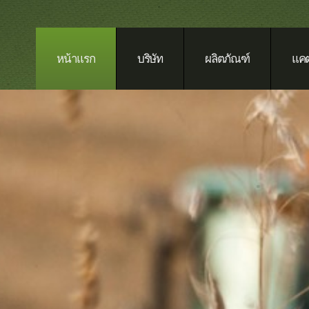
หน้าแรก
บริษัท
ผลิตภัณฑ์
แคต