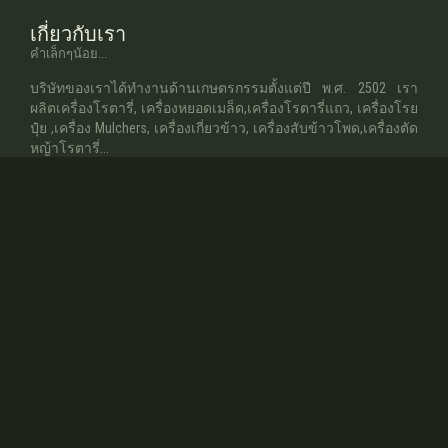
เกี่ยวกับเรา
คำเล็กๆน้อย...
บริษัทของเราได้ทำงานด้านเกษตรกรรมตั้งแต่ปี พ.ศ. 2502 เรา
ผลิตเครื่องโรตารี่, เครื่องหยอดเมล็ด,เครื่องโรตารี่แถว, เครื่องโรย
ปุ๋ย ,เครื่อง Mulchers, เครื่องเกี่ยวข้าว, เครื่องสับข้าวโพด,เครื่องตัด
หญ้าโรตารี่...
อ่านเพิ่มเติม
จุดแข็งของเรา
เลือกเราทำไม...
สหภาพศุลกากรกับสหภาพยุโรปและการยอมรับของคำสั่งทาง
เทคนิค
ความสามารถในการผลิตที่มีต้นทุนการแข่งขันและตาราง
เวลาที่ยืดหยุ่น
สามารถแข่งขันด้านการผลิตชิ้นส่วนอะไหล่
อ่านเพิ่มเติม
© 2017-2026 Minos Agricultural Machinery
เครื่องจักรกลการเกษตร
ออกแบบโดย Webkokteyli