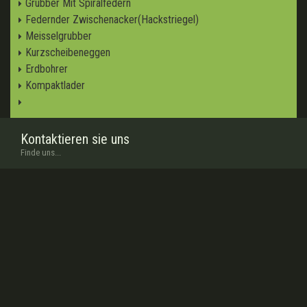
Grubber Mit Spiralfedern
Federnder Zwischenacker(Hackstriegel)
Meisselgrubber
Kurzscheibeneggen
Erdbohrer
Kompaktlader
Kontaktieren sie uns
Finde uns...
www.
minosagri
.com
www.facebook.com/
minosagri
www.twitter.com/
turkaygrup
info
@minosagri.com
Über uns
In wenigen worten...