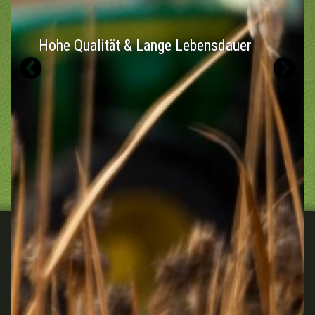
Hohe Qualität & Lange Lebensdauer
Previous
N