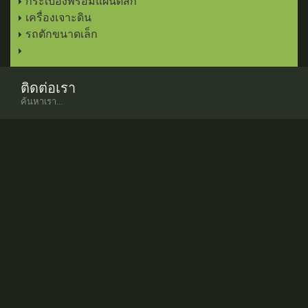
กระเบื้องพร้อมแผ่นดิสก์
เครื่องเจาะดิน
รถตักขนาดเล็ก
ติดต่อเรา
ค้นหาเรา...
www.
minosagri
.com
www.facebook.com/
minosagri
www.twitter.com/
turkaygrup
info
@minosagri.com
เกี่ยวกับเรา
คำเล็กๆน้อย...
บริษัทของเราได้ทำงานด้านเกษตรกรรมตั้งแต่ปี พ.ศ. 2502 เรา
ผลิตเครื่องโรตารี่, เครื่องหยอดเมล็ด,เครื่องโรตารี่แถว, เครื่องโรย
ปุ๋ย ,เครื่อง Mulchers, เครื่องเกี่ยวข้าว, เครื่องสับข้าวโพด,เครื่องตัด
หญ้าโรตารี่...