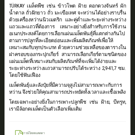
TÜRKAY เมล็ดพืช เช่น ข้าวโพด ฝ้าย ดอกดวงจันทร์ ผัก
น้ำตาล ถั่วฝักยาว ถั่ว มะเขือเทศ จะหว่านได้อย่างราบรื่น
ด้วยเครื่องหว่านนิวเมตริก และคู่ต่ำและระยะห่างระหว่าง
แถวและแถวที่ต้องการ เหมาะอย่างยิ่งสำหรับการใช้งาน
อเนกประสงค์โดยการเลือกแผ่นเมล็ดพันธุ์ที่แตกต่างกันไป
ตามการปลูกที่ละเอียดอ่อนและเพิ่มผลิตภัณฑ์เพื่อให้
เหมาะสมกับทุกประเภท ด้วยความช่วยเหลือของตารางใน
ฝาครอบของกระปุกเกียร์ สามารถเลือกเกียร์ตามชนิดของ
แผ่นเมล็ดที่เหมาะสมกับผลิตภัณฑ์ที่จะเพิ่มได้ง่ายและ
ระยะห่างระหว่างแถวสามารถปรับได้ระหว่าง 2,9-41,7 ซม.
โดยใช้ฟันเฟือง
เมล็ดพันธุ์และลังปุ๋ยที่มีความจุสูงไม่สามารถเพาะกับการ
หว่าน จึงช่วยให้คุณสามารถประหยัดทั้งเวลาและเชื้อเพลิง
โดยเฉพาะอย่างยิ่งในการเพาะปลูกพืช เช่น ฝ้าย, บีทรูท,
เรามีล้อกดเมล็ดเป็นตัวเลือกเพิ่มเติม
ดาวน์โหลดแคตตา