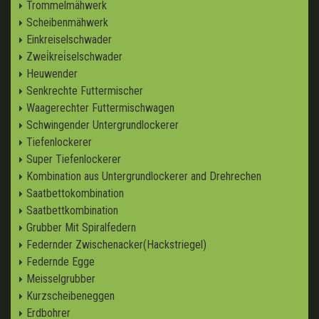
Trommelmähwerk
Scheibenmähwerk
Einkreiselschwader
Zwei̇krei̇selschwader
Heuwender
Senkrechte Futtermischer
Waagerechter Futtermischwagen
Schwingender Untergrundlockerer
Tiefenlockerer
Super Tiefenlockerer
Kombination aus Untergrundlockerer and Drehrechen
Saatbettokombination
Saatbettkombination
Grubber Mit Spiralfedern
Federnder Zwischenacker(Hackstriegel)
Federnde Egge
Meisselgrubber
Kurzscheibeneggen
Erdbohrer