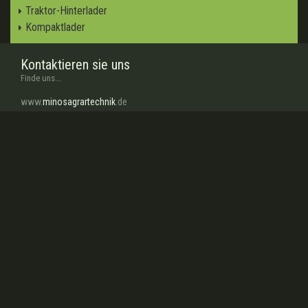
Traktor-Hinterlader
Kompaktlader
Kontaktieren sie uns
Finde uns...
www.
minosagrartechnik
.de
www.facebook.com/
minosagrartechnik
info
@minosagrartechnik.de
Über uns
In wenigen worten...
Unsere Firma, die Aktivierung in der Mechanisierung der
Landwirtschaft Feld, das große Bedeutung für die Verbesserung der
Landwirtschaft in unserem Land hat seit 1959, produziert wie
Bodenfräse, Sämaschine, Bodenfräse für die
Reihenzwischenräume, Düngerstreumaschine mit...
weiterlesen