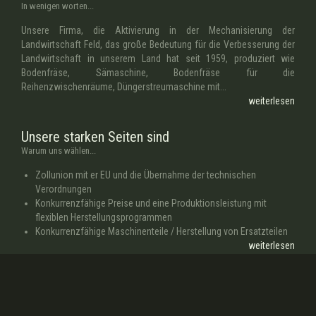
In wenigen worten...
Unsere Firma, die Aktivierung in der Mechanisierung der
Landwirtschaft Feld, das große Bedeutung für die Verbesserung der
Landwirtschaft in unserem Land hat seit 1959, produziert wie
Bodenfräse, Sämaschine, Bodenfräse für die
Reihenzwischenräume, Düngerstreumaschine mit...
weiterlesen
Unsere starken Seiten sind
Warum uns wählen...
Zollunion mit er EU und die Übernahme der technischen
Verordnungen
Konkurrenzfähige Preise und eine Produktionsleistung mit
flexiblen Herstellungsprogrammen
Konkurrenzfähige Maschinenteile / Herstellung von Ersatzteilen
weiterlesen
© 2017-2026 Minos Agrartechnik Deutschland GmbH Alle Rechte
vorbehalten.
Entworfen mit
von Webkokteyli